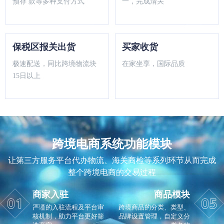
预存 款等多种支付方式
一，完成清关
保税区报关出货
买家收货
极速配送，同比跨境物流块
在家坐享，国际品质
15日以上
跨境电商系统功能模块
让第三方服务平台代办物流、海关商检等系列环节从而完成
整个跨境电商的交易过程
商家入驻
商品模块
严谨的入驻流程及平台审
跨境商品的分类、类型、
核机制，助力平台更好筛
品牌设置管理，自定义分