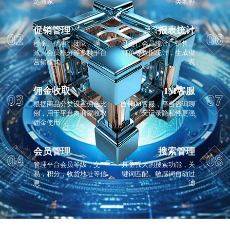
选商家
类名称
促销管理
报表统计
秒杀、优惠、团队、满
可进行会员统计、销售、
减、会员积分等多种平台
订单等数据统计，生成报
营销模式
表
佣金收取
IM客服
根据商品分类设置佣金比
自带IM客服，平台咨询聊
例，用于平台向商家收取
天记录隐私性更强
佣金使用
会员管理
搜索管理
管理平台会员等级，交
具备强大的搜索功能，关
易，积分，收货地址等信
键词匹配、敏感词自动过
息
滤